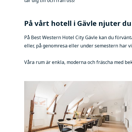
tar dig till och från oss!
På vårt hotell i Gävle njuter d
På Best Western Hotel City Gävle kan du förvänta
eller, på genomresa eller under semestern har 
Våra rum är enkla, moderna och fräscha med bekv