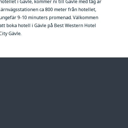
hotellet i Gävle, kommer ni till Gävle med tåg är
järnvägsstationen ca 800 meter från hotellet,
ungefär 9-10 minuters promenad. Välkommen
att boka hotell i Gävle på Best Western Hotel
City Gävle.