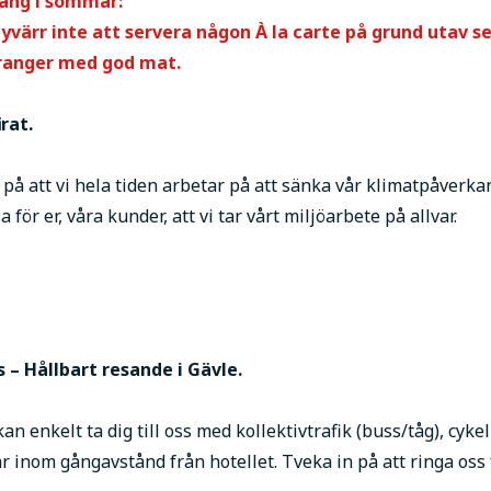
urang i sommar:
tyvärr inte att servera någon
À la carte på grund utav s
ranger med god mat.
rat.
is på att vi hela tiden arbetar på att sänka vår klimatpåver
a för er, våra kunder, att vi tar vårt miljöarbete på allvar.
s – Hållbart resande i Gävle.
 enkelt ta dig till oss med kollektivtrafik (buss/tåg), cykel 
r inom gångavstånd från hotellet. Tveka in på att ringa os