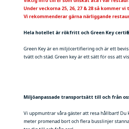
Viktig info till Er som önskat äta i vår resta
Under veckorna 25, 26, 27 & 28 så kommer vi 
Vi rekommenderar gärna närliggande restau
Hela hotellet är rökfritt och Green Key certifie
Green Key är en miljöcertifiering och är ett bev
tvätt och städ. Green key är ett sätt för oss att vis
Miljöanpassade transportsätt till och från os
Vi uppmuntrar våra gäster att resa hållbart! Du kan
meter promenad bort och flera busslinjer stanna