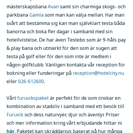
mästerskapsbana
Avan
samt sin charmiga skogs- och
parkbana
Gamla
som man kan välja mellan. Har man
svårt att bestämma sig kan man självklart testa båda
banorna och boka fler dagar i samband med sin
hotellvistelse. De har även Testebo som är 9-håls pay
& play bana och utmärkt för den som är sugen att
testa på golf eller för den som inte är medlem i
någon golfklubb. Vänligen kontakta vår reception för
bokning eller funderingar på
reception@hotelcity.nu
eller
026-612600
.
Vårt
furuvikspaket
är perfekt för de som önskar en
kombination av stadsliv i samband med ett besök till
Furuvik
och dess naturvyer, djur och äventyr. Priser
och mer information kring vårt erbjudande hittar ni
här
. Paketet kan skräddarsys baserat på hur många